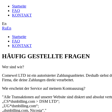
Startseite
FAQ
KONTAKT
En
Ru
En
Startseite
FAQ
KONTAKT
HÄUFIG GESTELLTE FRAGEN
Wer sind wir?
Comewel LTD
ist ein autorisierter Zahlungsanbieter. Deshalb siehs
Firma, die deine Zahlungen direkt verarbeitet.
Wie erscheint der Service auf meinem Kontoauszug?
"Alle Transaktionen auf unserer Website sind diskret und absolut vert
„
CS*dsmbilling.com > DSM LTD
“;
„
UG*dsmbilling.com
“;
„
dsmbilling.com, Nicosia
“."